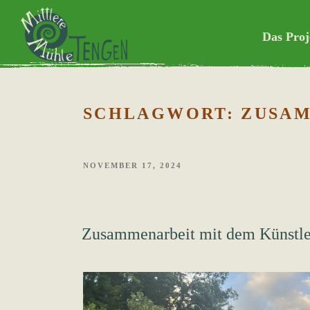
Weiter
Mittlere Mühle Tengen
zum
Das Proj
Inhalt
selbstorganisi
SCHLAGWORT:
ZUSA
VERÖFFENTLICHT
NOVEMBER 17, 2024
AM
Zusammenarbeit mit dem Künstle