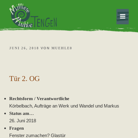
Weiter
selbstorganisierte, solidarische Gemeinschaft
Mittlere Mühle Tengen
zum
Inhalt
VERÖFFENTLICHT
JUNI 26, 2018
VON
MUEHLE0
AM
Tür 2. OG
Rechtsform / Verantwortliche
Körbelbach, Aufträge an Werk und Wandel und Markus
Status am…
26. Juni 2018
Fragen
Fenster zumachen? Glastür