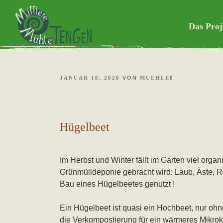
Weiter
Mittlere Mühle Tengen
zum
Das Proj
Inhalt
selbstorganisi
VERÖFFENTLICHT
JANUAR 18, 2020
VON
MUEHLE0
AM
Hügelbeet
Im Herbst und Winter fällt im Garten viel organ
Grünmülldeponie gebracht wird: Laub, Äste, R
Bau eines Hügelbeetes genutzt !
Ein Hügelbeet ist quasi ein Hochbeet, nur ohn
die Verkompostierung für ein wärmeres Mikrok