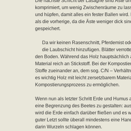
Die nächste Schicht der Lasagne sind Äste un
komprimiert, um wenig Zwischenräume zu lass
und hüpfen, damit alles ein fester Ballen wird.
als die vorherige, da die Äste weniger dick sin
gespeichert.
Da wir keinen Rasenschnitt, Pferdemist ode
die Laubschicht hinzufügen. Blätter verrot
den Boden. Während das Holz hauptsächlich aus
Material reich an Stickstoff. Bei der Komposti
Stoffe zueinander an, dem sog. C/N – Verhältni
es wichtig Holz mit leicht zersetzbarem Materi
Kompostierungsprozess zu ermöglichen.
Wenn nun als letzter Schritt Erde und Humus 
eine Begrenzung des Beetes zu gestalten: aus
wird die Erde einfach darüber fließen und es 
guter Letzt sollte überall mindestens eine Han
darin Wurzeln schlagen können.