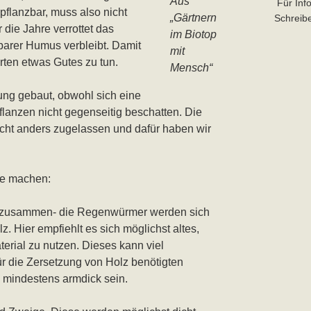
Aus
Für Inf
pflanzbar, muss also nicht
„Gärtnern
Schreibe
die Jahre verrottet das
im Biotop
htbarer Humus verbleibt. Damit
mit
rten etwas Gutes zu tun.
Mensch“
ung gebaut, obwohl sich eine
flanzen nicht gegenseitig beschatten. Die
ht anders zugelassen und dafür haben wir
ne machen:
n zusammen- die Regenwürmer werden sich
z. Hier empfiehlt es sich möglichst altes,
rial zu nutzen. Dieses kann viel
für die Zersetzung von Holz benötigten
 mindestens armdick sein.