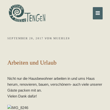
Weiter
selbstorganisierte, solidarische Gemeinschaft
Mittlere Mühle Tengen
zum
Inhalt
VERÖFFENTLICHT
SEPTEMBER 20, 2017
VON
MUEHLE0
AM
Arbeiten und Urlaub
Nicht nur die Hausbewohner arbeiten in und ums Haus
herum, renovieren, bauen, verschönern- auch viele unserer
Gäste packen mit an.
Vielen Dank dafür!