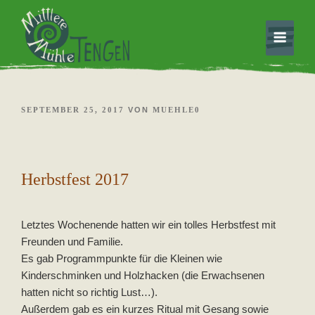
Weiter
selbstorganisierte, solidarische Gemeinschaft
Mittlere Mühle Tengen
zum
Inhalt
VERÖFFENTLICHT
SEPTEMBER 25, 2017
VON
MUEHLE0
AM
Herbstfest 2017
Letztes Wochenende hatten wir ein tolles Herbstfest mit
Freunden und Familie.
Es gab Programmpunkte für die Kleinen wie
Kinderschminken und Holzhacken (die Erwachsenen
hatten nicht so richtig Lust…).
Außerdem gab es ein kurzes Ritual mit Gesang sowie